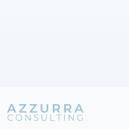
TELEFON
+41 44 621 73 11
E-MAIL
info@azzurra-consulting.ch
ADRESSE
Freiestrasse 101
8032 Zürich
Sprechzeiten
Mo–Fr · 09:00–16:30