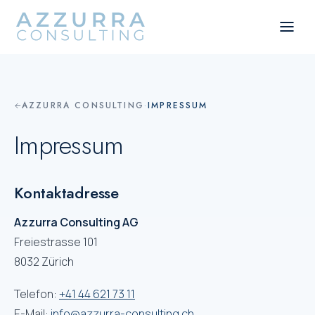
AZZURRA CONSULTING
·
IMPRESSUM
Impressum
Kontaktadresse
Azzurra Consulting AG
Freiestrasse 101
8032 Zürich
Telefon:
+41 44 621 73 11
E-Mail:
info@azzurra-consulting.ch